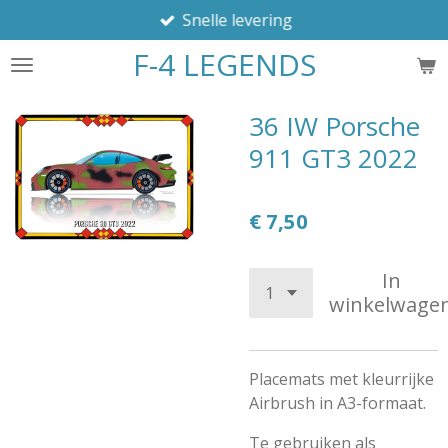
Snelle levering
Ga
direct
F-4 LEGENDS
naar
de
hoofdinhoud
36 IW Porsche
911 GT3 2022
€ 7,50
In
winkelwage
Placemats met kleurrijke
Airbrush in A3-formaat.
Te gebruiken als