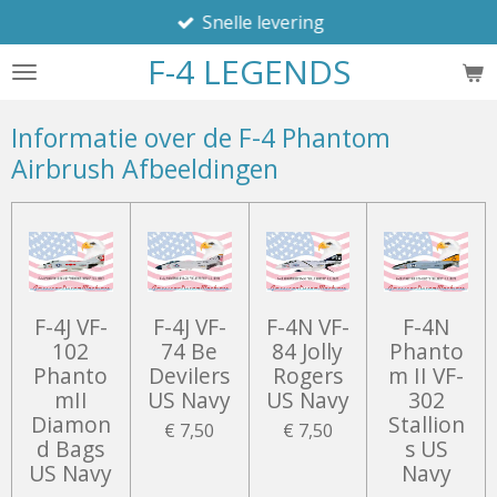
Snelle levering
Ga
direct
F-4 LEGENDS
naar
de
hoofdinhoud
Informatie over de F-4 Phantom
Airbrush Afbeeldingen
F-4J VF-
F-4J VF-
F-4N VF-
F-4N
102
74 Be
84 Jolly
Phanto
Phanto
Devilers
Rogers
m II VF-
mII
US Navy
US Navy
302
Diamon
Stallion
€ 7,50
€ 7,50
d Bags
s US
US Navy
Navy