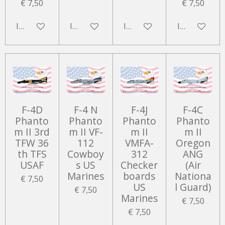
€ 7,50
€ 7,50
In winkelwagen
In winkelwagen
In winkelwagen
In winkelwa
F-4D
F-4 N
F-4J
F-4C
Phanto
Phanto
Phanto
Phanto
m II 3rd
m II VF-
m II
m II
TFW 36
112
VMFA-
Oregon
th TFS
Cowboy
312
ANG
USAF
s US
Checker
(Air
Marines
boards
Nationa
€ 7,50
US
l Guard)
€ 7,50
Marines
€ 7,50
€ 7,50