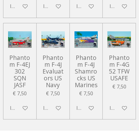
In winkelwagen
In winkelwagen
In winkelwagen
In winkelwa
Phanto
Phanto
Phanto
Phanto
m F-4EJ
m F-4J
m F-4J
m F-4G
302
Evaluat
Shamro
52 TFW
SQN
ors US
cks US
USAFE
JASF
Navy
Marines
€ 7,50
€ 7,50
€ 7,50
€ 7,50
In winkelwagen
In winkelwagen
In winkelwagen
In winkelwa