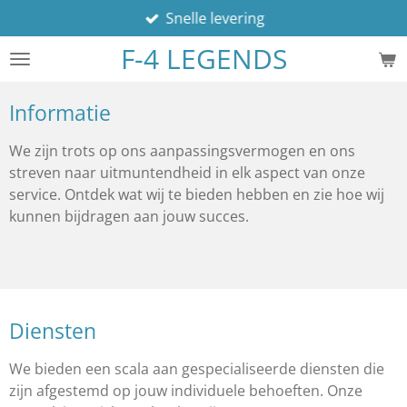
Snelle levering
Ga
direct
F-4 LEGENDS
naar
de
hoofdinhoud
Informatie
We zijn trots op ons aanpassingsvermogen en ons
streven naar uitmuntendheid in elk aspect van onze
service. Ontdek wat wij te bieden hebben en zie hoe wij
kunnen bijdragen aan jouw succes.
Diensten
We bieden een scala aan gespecialiseerde diensten die
zijn afgestemd op jouw individuele behoeften. Onze