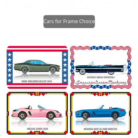
Cars for Frame Choice