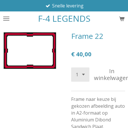
Snelle levering
Ga
direct
F-4 LEGENDS
naar
de
hoofdinhoud
Frame 22
€ 40,00
In
winkelwage
Frame naar keuze bij
gekozen afbeelding auto
in A2-formaat op
Aluminium Dibond
Sandwich Plaat.