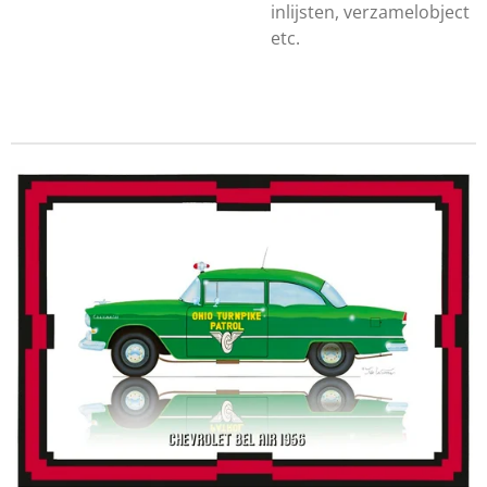
inlijsten, verzamelobject
etc.