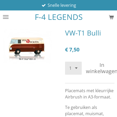
Snelle levering
Ga
direct
F-4 LEGENDS
naar
de
hoofdinhoud
VW-T1 Bulli
€ 7,50
In
winkelwage
Placemats met kleurrijke
Airbrush in A3-formaat.
Te gebruiken als
placemat, muismat,