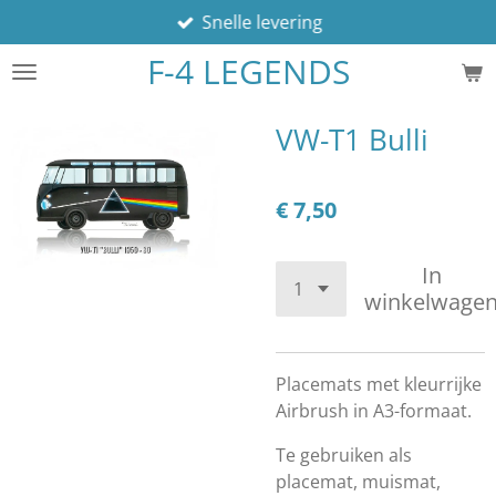
Snelle levering
Ga
direct
F-4 LEGENDS
naar
de
hoofdinhoud
VW-T1 Bulli
€ 7,50
In
winkelwage
Placemats met kleurrijke
Airbrush in A3-formaat.
Te gebruiken als
placemat, muismat,