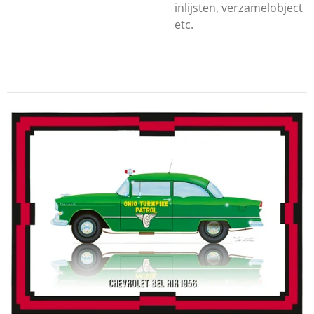
inlijsten, verzamelobject
etc.