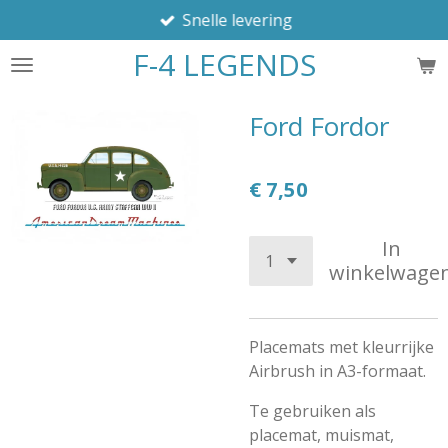
Snelle levering
Ga
direct
F-4 LEGENDS
naar
de
hoofdinhoud
Ford Fordor
€ 7,50
In
winkelwage
Placemats met kleurrijke
Airbrush in A3-formaat.
Te gebruiken als
placemat, muismat,