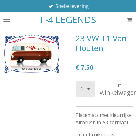
Snelle levering
Ga
direct
F-4 LEGENDS
naar
de
hoofdinhoud
23 VW T1 Van
Houten
€ 7,50
In
winkelwage
Placemats met kleurrijke
Airbrush in A3-formaat.
Te gebruiken als